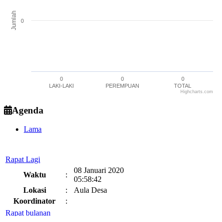
Jumlah
0
0
0
0
LAKI-LAKI
PEREMPUAN
TOTAL
Highcharts.com
End of interactive chart.
Agenda
Lama
Rapat Lagi
08 Januari 2020
Waktu
:
05:58:42
Lokasi
:
Aula Desa
Koordinator
:
Rapat bulanan
09 April 2020