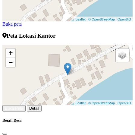
Leaflet
|
© OpenStreetMap
|
OpenSID
Buka peta
Peta Lokasi Kantor
+
−
Leaflet
|
© OpenStreetMap
|
OpenSID
Buka Peta
Detail
Detail Desa