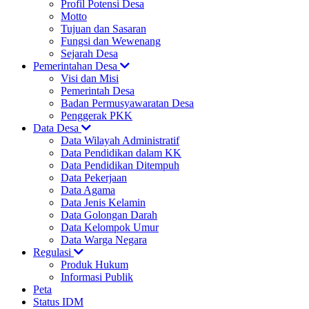
Profil Potensi Desa
Motto
Tujuan dan Sasaran
Fungsi dan Wewenang
Sejarah Desa
Pemerintahan Desa
Visi dan Misi
Pemerintah Desa
Badan Permusyawaratan Desa
Penggerak PKK
Data Desa
Data Wilayah Administratif
Data Pendidikan dalam KK
Data Pendidikan Ditempuh
Data Pekerjaan
Data Agama
Data Jenis Kelamin
Data Golongan Darah
Data Kelompok Umur
Data Warga Negara
Regulasi
Produk Hukum
Informasi Publik
Peta
Status IDM