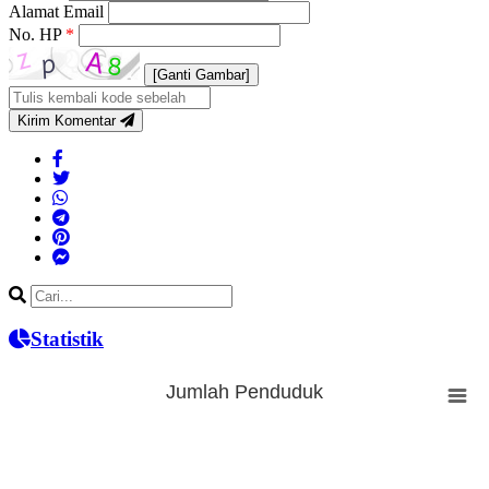
Alamat Email
No. HP
*
[Ganti Gambar]
Kirim Komentar
Statistik
Jumlah Penduduk
Jumlah Penduduk
Bar chart with 3 bars.
The chart has 1 X axis displaying categories.
The chart has 1 Y axis displaying Jumlah. Range: -0.5 to 0.5.