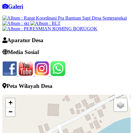
Waktu
:
05:59:18
Galeri
Lokasi
:
Ruang rapat
Koordinator
:
Aparatur Desa
Media Sosial
Peta Wilayah Desa
+
−