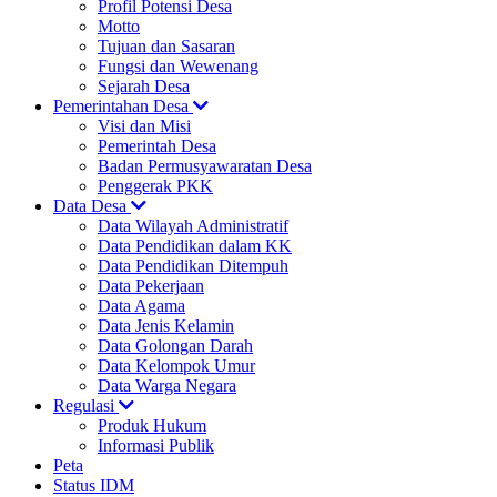
Profil Potensi Desa
Motto
Tujuan dan Sasaran
Fungsi dan Wewenang
Sejarah Desa
Pemerintahan Desa
Visi dan Misi
Pemerintah Desa
Badan Permusyawaratan Desa
Penggerak PKK
Data Desa
Data Wilayah Administratif
Data Pendidikan dalam KK
Data Pendidikan Ditempuh
Data Pekerjaan
Data Agama
Data Jenis Kelamin
Data Golongan Darah
Data Kelompok Umur
Data Warga Negara
Regulasi
Produk Hukum
Informasi Publik
Peta
Status IDM