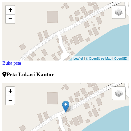
+
−
Leaflet
|
© OpenStreetMap
|
OpenSID
Buka peta
Peta Lokasi Kantor
+
−