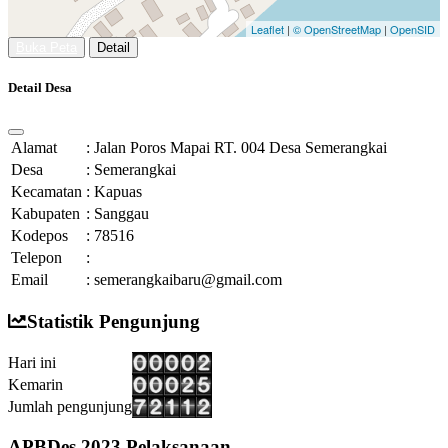
Leaflet
|
© OpenStreetMap
|
OpenSID
Buka Peta
Detail
Detail Desa
Alamat
:
Jalan Poros Mapai RT. 004 Desa Semerangkai
Desa
:
Semerangkai
Kecamatan
:
Kapuas
Kabupaten
:
Sanggau
Kodepos
:
78516
Telepon
:
Email
:
semerangkaibaru@gmail.com
Statistik Pengunjung
Hari ini
Kemarin
Jumlah pengunjung
APBDes 2023 Pelaksanaan