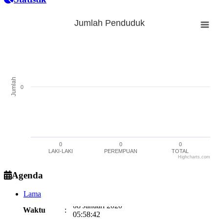
Jumlah Penduduk
Jumlah Penduduk
Bar chart with 3 bars.
The chart has 1 X axis displaying categories.
The chart has 1 Y axis displaying Jumlah. Range: -0.5 to 0.5.
Jumlah
0
0
0
0
LAKI-LAKI
PEREMPUAN
TOTAL
Highcharts.com
End of interactive chart.
Agenda
Rapat Lagi
Lama
08 Januari 2020
Waktu
:
05:58:42